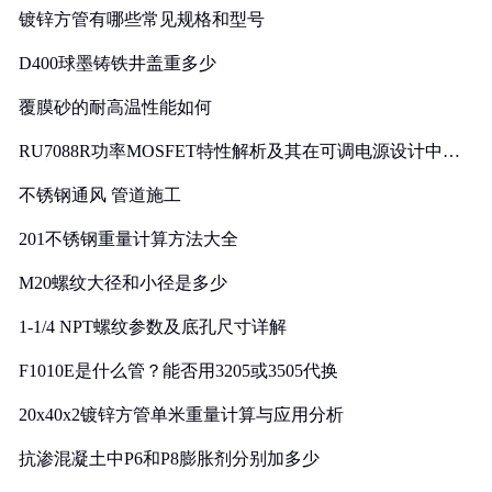
镀锌方管有哪些常见规格和型号
D400球墨铸铁井盖重多少
覆膜砂的耐高温性能如何
RU7088R功率MOSFET特性解析及其在可调电源设计中的
实践
不锈钢通风 管道施工
201不锈钢重量计算方法大全
M20螺纹大径和小径是多少
1-1/4 NPT螺纹参数及底孔尺寸详解
F1010E是什么管？能否用3205或3505代换
20x40x2镀锌方管单米重量计算与应用分析
抗渗混凝土中P6和P8膨胀剂分别加多少