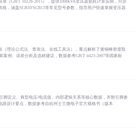
/T 10228-2015），提供1000kVA变压器损耗计算实例，分步
，涵盖SCB10/SCB13等常见型号参数，指导用户快速掌握变压器
法（理论公式法、查表法、在线工具法），重点解析了黄铜棒密度取
计算案例、误差分析及选材建议，数据参考GB/T 4423-2007等国家标
括各引脚定义、典型电压/电流值、内部逻辑关系等核心数据，并附引脚参
电路设计要点，数据参考自杭州士兰微电子官方规格书（版本