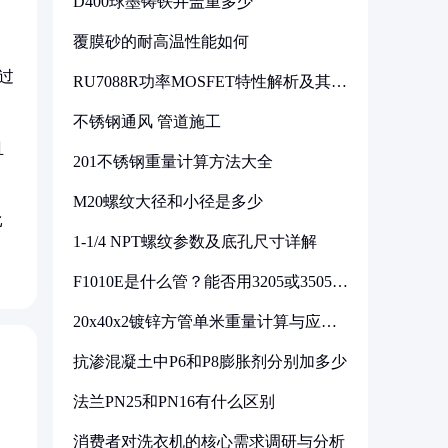
D400球墨铸铁井盖重多少
覆膜砂的耐高温性能如何
过
RU7088R功率MOSFET特性解析及其在
可调电源设计中的实践
不锈钢通风 管道施工
且
201不锈钢重量计算方法大全
M20螺纹大径和小径是多少
比
1-1/4 NPT螺纹参数及底孔尺寸详解
F1010E是什么管？能否用3205或3505代
换
20x40x2镀锌方管单米重量计算与应用
分析
抗渗混凝土中P6和P8膨胀剂分别加多少
法兰PN25和PN16有什么区别
消费者对洗衣机的核心需求调研与分析