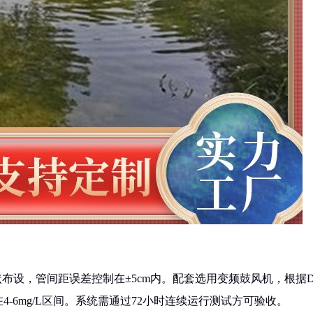
格状布设，管间距误差控制在±5cm内。配套选用变频鼓风机，根据
-6mg/L区间。系统需通过72小时连续运行测试方可验收。