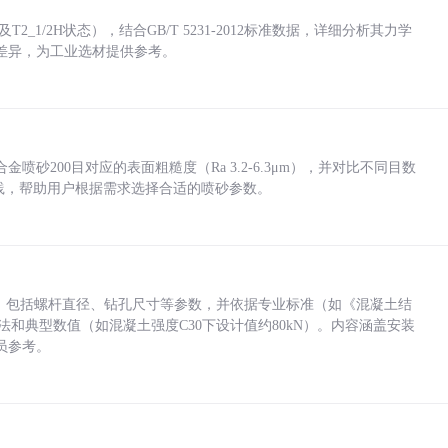
_1/2H状态），结合GB/T 5231-2012标准数据，详细分析其力学
差异，为工业选材提供参考。
砂200目对应的表面粗糙度（Ra 3.2-6.3μm），并对比不同目数
业实践，帮助用户根据需求选择合适的喷砂参数。
力，包括螺杆直径、钻孔尺寸等参数，并依据专业标准（如《混凝土结
方法和典型数值（如混凝土强度C30下设计值约80kN）。内容涵盖安装
员参考。