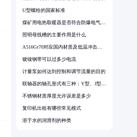
U型螺栓的国家标准
煤矿用电热取暖器是否符合防爆电气设
备标准
照明母线槽的主要作用是什么
A516Gr70对应国内材质及低温冲击要
求解析
镀镍钢带可以过多少电流
计量泵如何达到控制和调节流量的目的
联轴器的轴孔形式有三种：Y型、J型、
Z型
不锈钢材质厚度允许误差是多少
复印机出租有哪些常见模式
溶于水的润滑剂的种类