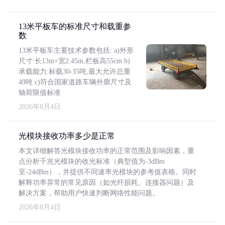
13米平板车的标准尺寸和载重参
数
13米平板车主要技术参数包括: a)外形
尺寸:长13m×宽2.45m,栏板高55cm b)
承载能力:标载30-35吨,最大允许总重
49吨 c)符合国家道路车辆外廓尺寸及
轴荷限值标准
2026年8月4日
光模块接收功率多少是正常
本文详细解答光模块接收功率的正常范围及影响因素，重
点分析千兆光模块的收光标准（典型值为-3dBm
至-24dBm），并提供不同速率光模块的参考值表格。同时
解释功率异常的常见原因（如光纤损耗、连接器问题）及
解决方案，帮助用户快速判断网络性能问题。
2026年8月4日