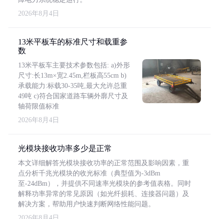
2026年8月4日
13米平板车的标准尺寸和载重参
数
13米平板车主要技术参数包括: a)外形
尺寸:长13m×宽2.45m,栏板高55cm b)
承载能力:标载30-35吨,最大允许总重
49吨 c)符合国家道路车辆外廓尺寸及
轴荷限值标准
2026年8月4日
光模块接收功率多少是正常
本文详细解答光模块接收功率的正常范围及影响因素，重
点分析千兆光模块的收光标准（典型值为-3dBm
至-24dBm），并提供不同速率光模块的参考值表格。同时
解释功率异常的常见原因（如光纤损耗、连接器问题）及
解决方案，帮助用户快速判断网络性能问题。
2026年8月4日