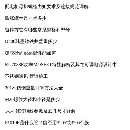
配电柜母排螺栓力矩要求及连接规范详解
膨胀螺丝尺寸是多少
镀锌方管有哪些常见规格和型号
D400球墨铸铁井盖重多少
覆膜砂的耐高温性能如何
RU7088R功率MOSFET特性解析及其在可调电源设计中的
实践
不锈钢通风 管道施工
201不锈钢重量计算方法大全
M20螺纹大径和小径是多少
1-1/4 NPT螺纹参数及底孔尺寸详解
F1010E是什么管？能否用3205或3505代换