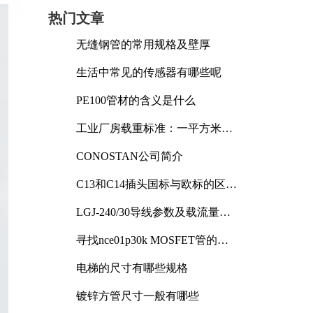
热门文章
无缝钢管的常用规格及壁厚
生活中常见的传感器有哪些呢
PE100管材的含义是什么
工业厂房载重标准：一平方米能
承受多少公斤
CONOSTAN公司简介
C13和C14插头国标与欧标的区别
及其标准解析
LGJ-240/30导线参数及载流量解
析
寻找nce01p30k MOSFET管的合
适替代型号
电梯的尺寸有哪些规格
镀锌方管尺寸一般有哪些