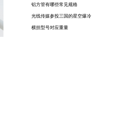
铝方管有哪些常见规格
光线传媒参投三国的星空爆冷
横担型号对应重量
锰矿石产品化合水含量
曲臂车规格型号大全
配电柜母排螺栓力矩要求及连接
规范详解
膨胀螺丝尺寸是多少
镀锌方管有哪些常见规格和型号
D400球墨铸铁井盖重多少
覆膜砂的耐高温性能如何
RU7088R功率MOSFET特性解析
及其在可调电源设计中的实践