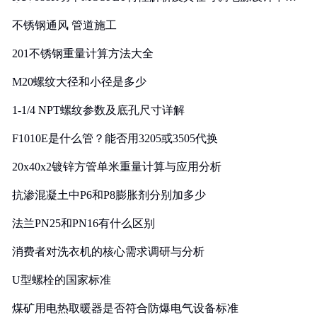
实践
不锈钢通风 管道施工
201不锈钢重量计算方法大全
M20螺纹大径和小径是多少
1-1/4 NPT螺纹参数及底孔尺寸详解
F1010E是什么管？能否用3205或3505代换
20x40x2镀锌方管单米重量计算与应用分析
抗渗混凝土中P6和P8膨胀剂分别加多少
法兰PN25和PN16有什么区别
消费者对洗衣机的核心需求调研与分析
U型螺栓的国家标准
煤矿用电热取暖器是否符合防爆电气设备标准