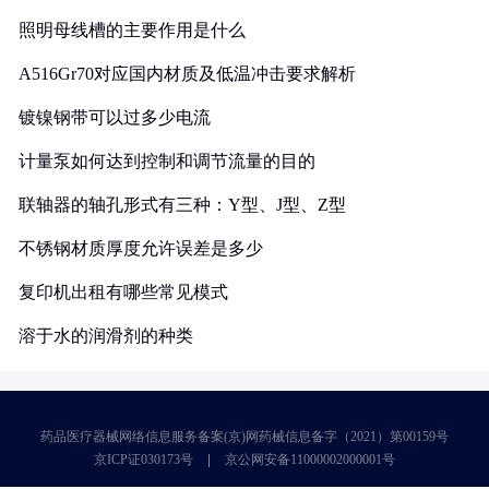
照明母线槽的主要作用是什么
A516Gr70对应国内材质及低温冲击要求解析
镀镍钢带可以过多少电流
计量泵如何达到控制和调节流量的目的
联轴器的轴孔形式有三种：Y型、J型、Z型
不锈钢材质厚度允许误差是多少
复印机出租有哪些常见模式
溶于水的润滑剂的种类
药品医疗器械网络信息服务备案(京)网药械信息备字（2021）第00159号
京ICP证030173号
京公网安备11000002000001号