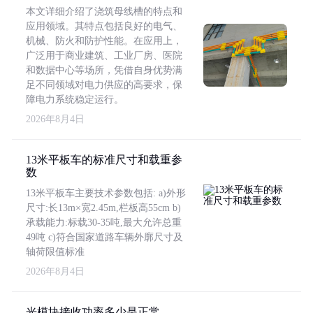
本文详细介绍了浇筑母线槽的特点和
应用领域。其特点包括良好的电气、
机械、防火和防护性能。在应用上，
广泛用于商业建筑、工业厂房、医院
和数据中心等场所，凭借自身优势满
足不同领域对电力供应的高要求，保
障电力系统稳定运行。
2026年8月4日
13米平板车的标准尺寸和载重参
数
13米平板车主要技术参数包括: a)外形
尺寸:长13m×宽2.45m,栏板高55cm b)
承载能力:标载30-35吨,最大允许总重
49吨 c)符合国家道路车辆外廓尺寸及
轴荷限值标准
2026年8月4日
光模块接收功率多少是正常