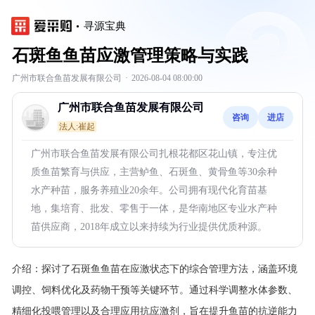
寻源宝典
石斑鱼鱼苗应激管理策略与实践
广州市联合鱼苗发展有限公司
·
2026-08-04 08:00:00
广州市联合鱼苗发展有限公司
咨询
进店
法人:崔起
广州市联合鱼苗发展有限公司扎根花都区花山镇，专注优
质鱼苗繁育与供应，主营鲈鱼、石斑鱼、黄骨鱼等30余种
水产种苗，服务养殖业20余年。公司拥有现代化育苗基
地，集培育、批发、零售于一体，是华南地区专业水产种
苗供应商，2018年成立以来持续为行业提供优质种源。
介绍：
探讨了石斑鱼鱼苗在应激状态下的综合管理方法，涵盖环境
调控、饲料优化及药物干预等关键环节。通过科学调整水体参数、
精细化投喂管理以及合理应用抗应激剂，旨在提升鱼苗的抗逆能力