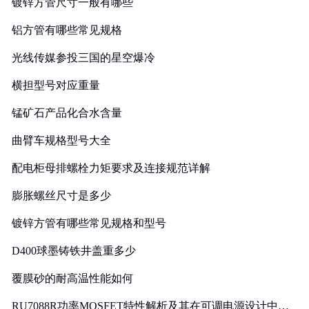
镀锌方管尺寸一般有哪些
铝方管有哪些常见规格
光线传媒参投三国的星空爆冷
横担型号对应重量
锰矿石产品化合水含量
曲臂车规格型号大全
配电柜母排螺栓力矩要求及连接规范详解
膨胀螺丝尺寸是多少
镀锌方管有哪些常见规格和型号
D400球墨铸铁井盖重多少
覆膜砂的耐高温性能如何
RU7088R功率MOSFET特性解析及其在可调电源设计中的