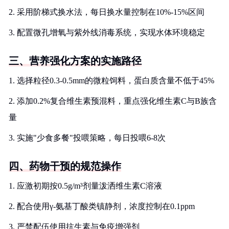
2. 采用阶梯式换水法，每日换水量控制在10%-15%区间
3. 配置微孔增氧与紫外线消毒系统，实现水体环境稳定
三、营养强化方案的实施路径
1. 选择粒径0.3-0.5mm的微粒饲料，蛋白质含量不低于45%
2. 添加0.2%复合维生素预混料，重点强化维生素C与B族含
量
3. 实施"少食多餐"投喂策略，每日投喂6-8次
四、药物干预的规范操作
1. 应激初期按0.5g/m³剂量泼洒维生素C溶液
2. 配合使用γ-氨基丁酸类镇静剂，浓度控制在0.1ppm
3. 严禁配伍使用抗生素与免疫增强剂