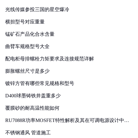
光线传媒参投三国的星空爆冷
横担型号对应重量
锰矿石产品化合水含量
曲臂车规格型号大全
配电柜母排螺栓力矩要求及连接规范详解
膨胀螺丝尺寸是多少
镀锌方管有哪些常见规格和型号
D400球墨铸铁井盖重多少
覆膜砂的耐高温性能如何
RU7088R功率MOSFET特性解析及其在可调电源设计中的
实践
不锈钢通风 管道施工