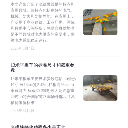
本文详细介绍了浇筑母线槽的特点和
应用领域。其特点包括良好的电气、
机械、防火和防护性能。在应用上，
广泛用于商业建筑、工业厂房、医院
和数据中心等场所，凭借自身优势满
足不同领域对电力供应的高要求，保
障电力系统稳定运行。
2026年8月4日
13米平板车的标准尺寸和载重参
数
13米平板车主要技术参数包括: a)外形
尺寸:长13m×宽2.45m,栏板高55cm b)
承载能力:标载30-35吨,最大允许总重
49吨 c)符合国家道路车辆外廓尺寸及
轴荷限值标准
2026年8月4日
光模块接收功率多少是正常