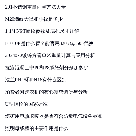
201不锈钢重量计算方法大全
M20螺纹大径和小径是多少
1-1/4 NPT螺纹参数及底孔尺寸详解
F1010E是什么管？能否用3205或3505代换
20x40x2镀锌方管单米重量计算与应用分析
抗渗混凝土中P6和P8膨胀剂分别加多少
法兰PN25和PN16有什么区别
消费者对洗衣机的核心需求调研与分析
U型螺栓的国家标准
煤矿用电热取暖器是否符合防爆电气设备标准
照明母线槽的主要作用是什么