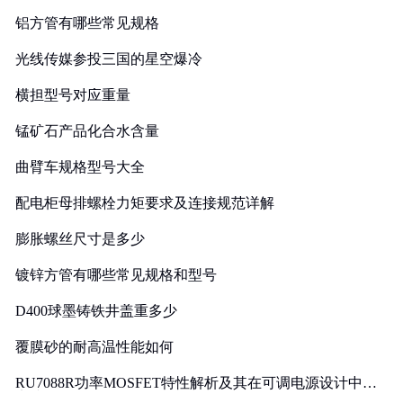
铝方管有哪些常见规格
光线传媒参投三国的星空爆冷
横担型号对应重量
锰矿石产品化合水含量
曲臂车规格型号大全
配电柜母排螺栓力矩要求及连接规范详解
膨胀螺丝尺寸是多少
镀锌方管有哪些常见规格和型号
D400球墨铸铁井盖重多少
覆膜砂的耐高温性能如何
RU7088R功率MOSFET特性解析及其在可调电源设计中的
实践