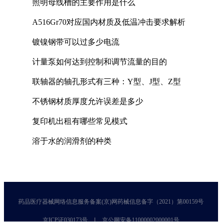
照明母线槽的主要作用是什么
A516Gr70对应国内材质及低温冲击要求解析
镀镍钢带可以过多少电流
计量泵如何达到控制和调节流量的目的
联轴器的轴孔形式有三种：Y型、J型、Z型
不锈钢材质厚度允许误差是多少
复印机出租有哪些常见模式
溶于水的润滑剂的种类
药品医疗器械网络信息服务备案(京)网药械信息备字（2021）第00159号
京ICP证030173号
京公网安备11000002000001号