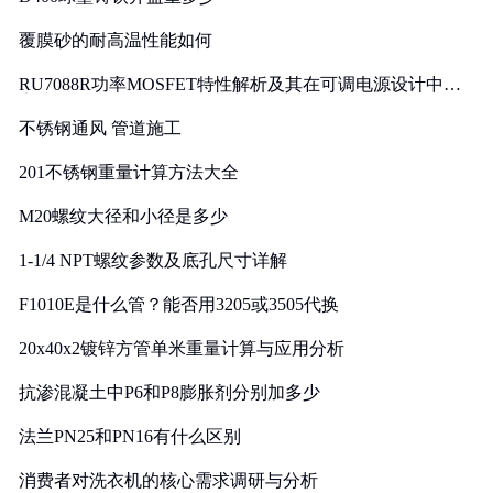
覆膜砂的耐高温性能如何
RU7088R功率MOSFET特性解析及其在可调电源设计中的
实践
不锈钢通风 管道施工
201不锈钢重量计算方法大全
M20螺纹大径和小径是多少
1-1/4 NPT螺纹参数及底孔尺寸详解
F1010E是什么管？能否用3205或3505代换
20x40x2镀锌方管单米重量计算与应用分析
抗渗混凝土中P6和P8膨胀剂分别加多少
法兰PN25和PN16有什么区别
消费者对洗衣机的核心需求调研与分析