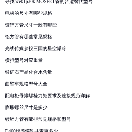
寻找nce01p30k MOSFET管的合适替代型号
电梯的尺寸有哪些规格
镀锌方管尺寸一般有哪些
铝方管有哪些常见规格
光线传媒参投三国的星空爆冷
横担型号对应重量
锰矿石产品化合水含量
曲臂车规格型号大全
配电柜母排螺栓力矩要求及连接规范详解
膨胀螺丝尺寸是多少
镀锌方管有哪些常见规格和型号
D400球墨铸铁井盖重多少