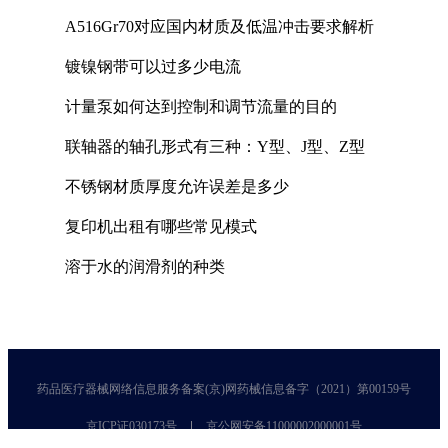
A516Gr70对应国内材质及低温冲击要求解析
镀镍钢带可以过多少电流
计量泵如何达到控制和调节流量的目的
联轴器的轴孔形式有三种：Y型、J型、Z型
不锈钢材质厚度允许误差是多少
复印机出租有哪些常见模式
溶于水的润滑剂的种类
药品医疗器械网络信息服务备案(京)网药械信息备字（2021）第00159号
京ICP证030173号
京公网安备11000002000001号