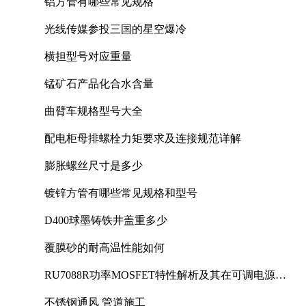
铝方管有哪些常见规格
光线传媒参投三国的星空爆冷
横担型号对应重量
锰矿石产品化合水含量
曲臂车规格型号大全
配电柜母排螺栓力矩要求及连接规范详解
膨胀螺丝尺寸是多少
镀锌方管有哪些常见规格和型号
D400球墨铸铁井盖重多少
覆膜砂的耐高温性能如何
RU7088R功率MOSFET特性解析及其在可调电源设
计中的实践
不锈钢通风 管道施工