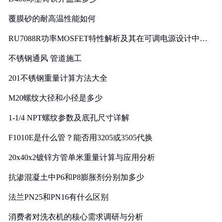
覆膜砂的耐高温性能如何
RU7088R功率MOSFET特性解析及其在可调电源设计中的
实践
不锈钢通风 管道施工
201不锈钢重量计算方法大全
M20螺纹大径和小径是多少
1-1/4 NPT螺纹参数及底孔尺寸详解
F1010E是什么管？能否用3205或3505代换
20x40x2镀锌方管单米重量计算与应用分析
抗渗混凝土中P6和P8膨胀剂分别加多少
法兰PN25和PN16有什么区别
消费者对洗衣机的核心需求调研与分析