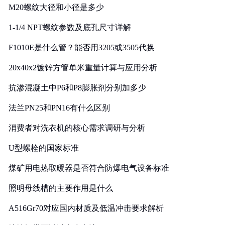
M20螺纹大径和小径是多少
1-1/4 NPT螺纹参数及底孔尺寸详解
F1010E是什么管？能否用3205或3505代换
20x40x2镀锌方管单米重量计算与应用分析
抗渗混凝土中P6和P8膨胀剂分别加多少
法兰PN25和PN16有什么区别
消费者对洗衣机的核心需求调研与分析
U型螺栓的国家标准
煤矿用电热取暖器是否符合防爆电气设备标准
照明母线槽的主要作用是什么
A516Gr70对应国内材质及低温冲击要求解析