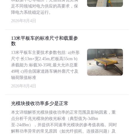
足不同领域对电力供应的高要求，保
障电力系统稳定运行。
2026年8月4日
13米平板车的标准尺寸和载重参
数
13米平板车主要技术参数包括: a)外形
尺寸:长13m×宽2.45m,栏板高55cm b)
承载能力:标载30-35吨,最大允许总重
49吨 c)符合国家道路车辆外廓尺寸及
轴荷限值标准
2026年8月4日
光模块接收功率多少是正常
本文详细解答光模块接收功率的正常范围及影响因素，重
点分析千兆光模块的收光标准（典型值为-3dBm
至-24dBm），并提供不同速率光模块的参考值表格。同时
解释功率异常的常见原因（如光纤损耗、连接器问题）及