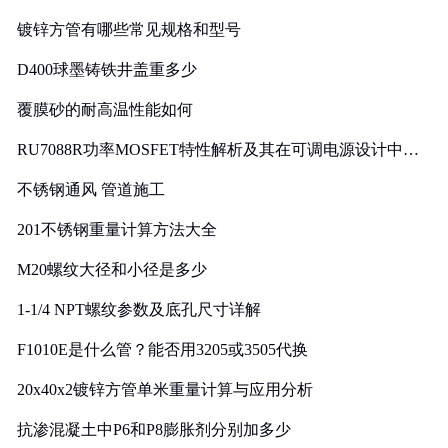
镀锌方管有哪些常见规格和型号
D400球墨铸铁井盖重多少
覆膜砂的耐高温性能如何
RU7088R功率MOSFET特性解析及其在可调电源设计中的
实践
不锈钢通风 管道施工
201不锈钢重量计算方法大全
M20螺纹大径和小径是多少
1-1/4 NPT螺纹参数及底孔尺寸详解
F1010E是什么管？能否用3205或3505代换
20x40x2镀锌方管单米重量计算与应用分析
抗渗混凝土中P6和P8膨胀剂分别加多少