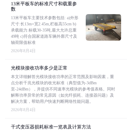
13米平板车的标准尺寸和载重参
数
13米平板车主要技术参数包括: a)外形
尺寸:长13m×宽2.45m,栏板高55cm b)
承载能力:标载30-35吨,最大允许总重
49吨 c)符合国家道路车辆外廓尺寸及
轴荷限值标准
2026年8月4日
光模块接收功率多少是正常
本文详细解答光模块接收功率的正常范围及影响因素，重
点分析千兆光模块的收光标准（典型值为-3dBm
至-24dBm），并提供不同速率光模块的参考值表格。同时
解释功率异常的常见原因（如光纤损耗、连接器问题）及
解决方案，帮助用户快速判断网络性能问题。
2026年8月4日
干式变压器损耗标准一览表及计算方法