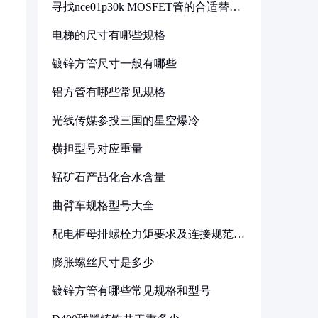
寻找nce01p30k MOSFET管的合适替代
型号
电梯的尺寸有哪些规格
镀锌方管尺寸一般有哪些
铝方管有哪些常见规格
光线传媒参投三国的星空爆冷
横担型号对应重量
锰矿石产品化合水含量
曲臂车规格型号大全
配电柜母排螺栓力矩要求及连接规范详
解
膨胀螺丝尺寸是多少
镀锌方管有哪些常见规格和型号