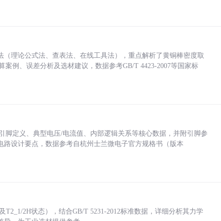
法（理论公式法、查表法、在线工具法），重点解析了黄铜棒密度取
计算案例、误差分析及选材建议，数据参考GB/T 4423-2007等国家标
括各引脚定义、典型电压/电流值、内部逻辑关系等核心数据，并附引脚参
电路设计要点，数据参考自杭州士兰微电子官方规格书（版本
_1/2H状态），结合GB/T 5231-2012标准数据，详细分析其力学