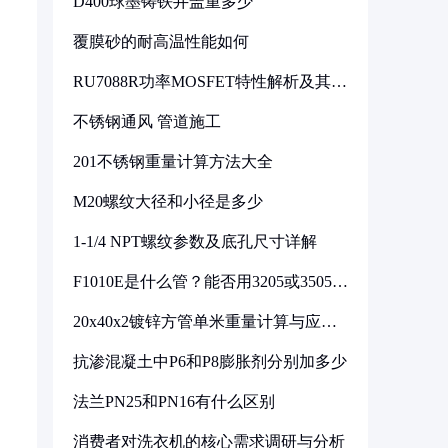
D400球墨铸铁井盖重多少
覆膜砂的耐高温性能如何
RU7088R功率MOSFET特性解析及其在
可调电源设计中的实践
不锈钢通风 管道施工
201不锈钢重量计算方法大全
M20螺纹大径和小径是多少
1-1/4 NPT螺纹参数及底孔尺寸详解
F1010E是什么管？能否用3205或3505代
换
20x40x2镀锌方管单米重量计算与应用
分析
抗渗混凝土中P6和P8膨胀剂分别加多少
法兰PN25和PN16有什么区别
消费者对洗衣机的核心需求调研与分析