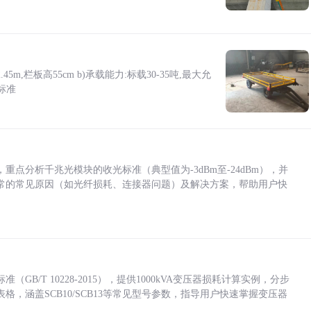
5m,栏板高55cm b)承载能力:标载30-35吨,最大允
标准
点分析千兆光模块的收光标准（典型值为-3dBm至-24dBm），并
常的常见原因（如光纤损耗、连接器问题）及解决方案，帮助用户快
/T 10228-2015），提供1000kVA变压器损耗计算实例，分步
，涵盖SCB10/SCB13等常见型号参数，指导用户快速掌握变压器