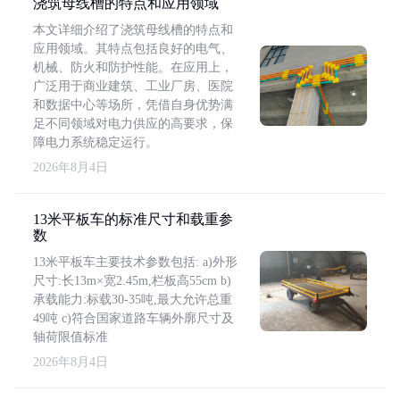
浇筑母线槽的特点和应用领域
本文详细介绍了浇筑母线槽的特点和
应用领域。其特点包括良好的电气、
机械、防火和防护性能。在应用上，
广泛用于商业建筑、工业厂房、医院
和数据中心等场所，凭借自身优势满
足不同领域对电力供应的高要求，保
障电力系统稳定运行。
2026年8月4日
13米平板车的标准尺寸和载重参
数
13米平板车主要技术参数包括: a)外形
尺寸:长13m×宽2.45m,栏板高55cm b)
承载能力:标载30-35吨,最大允许总重
49吨 c)符合国家道路车辆外廓尺寸及
轴荷限值标准
2026年8月4日