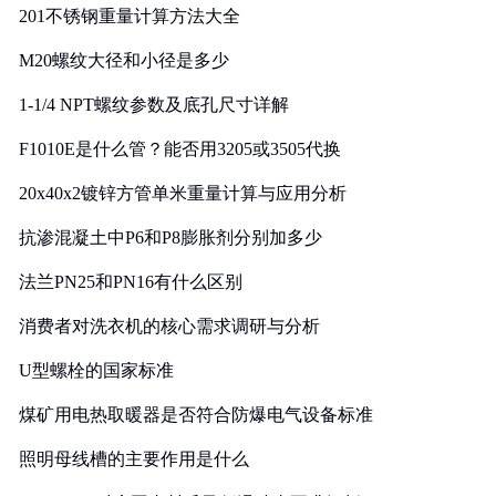
201不锈钢重量计算方法大全
M20螺纹大径和小径是多少
1-1/4 NPT螺纹参数及底孔尺寸详解
F1010E是什么管？能否用3205或3505代换
20x40x2镀锌方管单米重量计算与应用分析
抗渗混凝土中P6和P8膨胀剂分别加多少
法兰PN25和PN16有什么区别
消费者对洗衣机的核心需求调研与分析
U型螺栓的国家标准
煤矿用电热取暖器是否符合防爆电气设备标准
照明母线槽的主要作用是什么