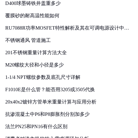
D400球墨铸铁井盖重多少
覆膜砂的耐高温性能如何
RU7088R功率MOSFET特性解析及其在可调电源设计中的
实践
不锈钢通风 管道施工
201不锈钢重量计算方法大全
M20螺纹大径和小径是多少
1-1/4 NPT螺纹参数及底孔尺寸详解
F1010E是什么管？能否用3205或3505代换
20x40x2镀锌方管单米重量计算与应用分析
抗渗混凝土中P6和P8膨胀剂分别加多少
法兰PN25和PN16有什么区别