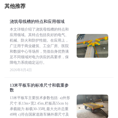
其他推荐
浇筑母线槽的特点和应用领域
本文详细介绍了浇筑母线槽的特点和
应用领域。其特点包括良好的电气、
机械、防火和防护性能。在应用上，
广泛用于商业建筑、工业厂房、医院
和数据中心等场所，凭借自身优势满
足不同领域对电力供应的高要求，保
障电力系统稳定运行。
2026年8月4日
13米平板车的标准尺寸和载重参
数
13米平板车主要技术参数包括: a)外形
尺寸:长13m×宽2.45m,栏板高55cm b)
承载能力:标载30-35吨,最大允许总重
49吨 c)符合国家道路车辆外廓尺寸及