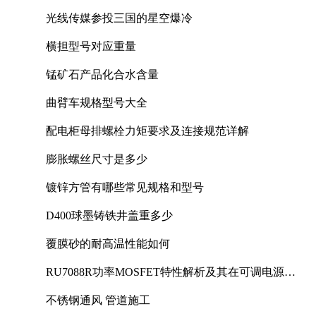
光线传媒参投三国的星空爆冷
横担型号对应重量
锰矿石产品化合水含量
曲臂车规格型号大全
配电柜母排螺栓力矩要求及连接规范详解
膨胀螺丝尺寸是多少
镀锌方管有哪些常见规格和型号
D400球墨铸铁井盖重多少
覆膜砂的耐高温性能如何
RU7088R功率MOSFET特性解析及其在可调电源设
计中的实践
不锈钢通风 管道施工