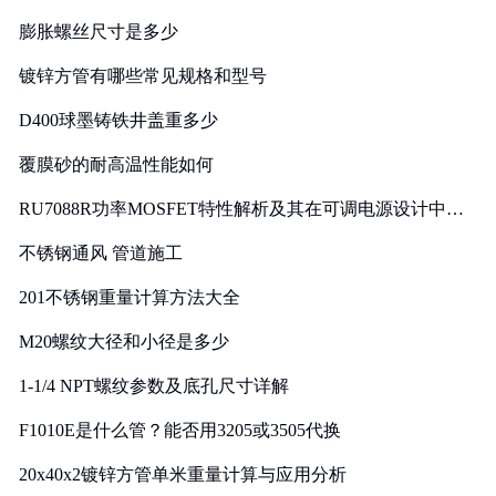
膨胀螺丝尺寸是多少
镀锌方管有哪些常见规格和型号
D400球墨铸铁井盖重多少
覆膜砂的耐高温性能如何
RU7088R功率MOSFET特性解析及其在可调电源设计中的
实践
不锈钢通风 管道施工
201不锈钢重量计算方法大全
M20螺纹大径和小径是多少
1-1/4 NPT螺纹参数及底孔尺寸详解
F1010E是什么管？能否用3205或3505代换
20x40x2镀锌方管单米重量计算与应用分析