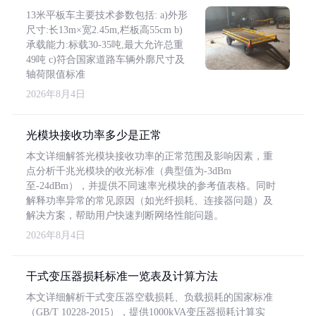
13米平板车主要技术参数包括: a)外形
尺寸:长13m×宽2.45m,栏板高55cm b)
承载能力:标载30-35吨,最大允许总重
49吨 c)符合国家道路车辆外廓尺寸及
轴荷限值标准
2026年8月4日
光模块接收功率多少是正常
本文详细解答光模块接收功率的正常范围及影响因素，重
点分析千兆光模块的收光标准（典型值为-3dBm
至-24dBm），并提供不同速率光模块的参考值表格。同时
解释功率异常的常见原因（如光纤损耗、连接器问题）及
解决方案，帮助用户快速判断网络性能问题。
2026年8月4日
干式变压器损耗标准一览表及计算方法
本文详细解析干式变压器空载损耗、负载损耗的国家标准
（GB/T 10228-2015），提供1000kVA变压器损耗计算实