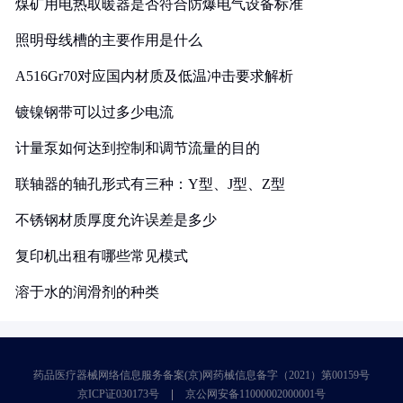
煤矿用电热取暖器是否符合防爆电气设备标准
照明母线槽的主要作用是什么
A516Gr70对应国内材质及低温冲击要求解析
镀镍钢带可以过多少电流
计量泵如何达到控制和调节流量的目的
联轴器的轴孔形式有三种：Y型、J型、Z型
不锈钢材质厚度允许误差是多少
复印机出租有哪些常见模式
溶于水的润滑剂的种类
药品医疗器械网络信息服务备案(京)网药械信息备字（2021）第00159号
京ICP证030173号
京公网安备11000002000001号