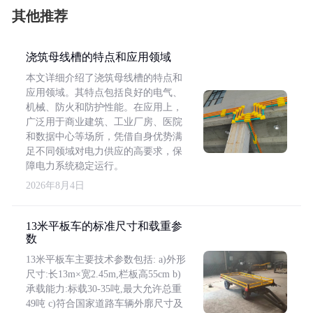
其他推荐
浇筑母线槽的特点和应用领域
本文详细介绍了浇筑母线槽的特点和
应用领域。其特点包括良好的电气、
机械、防火和防护性能。在应用上，
广泛用于商业建筑、工业厂房、医院
和数据中心等场所，凭借自身优势满
足不同领域对电力供应的高要求，保
障电力系统稳定运行。
2026年8月4日
13米平板车的标准尺寸和载重参
数
13米平板车主要技术参数包括: a)外形
尺寸:长13m×宽2.45m,栏板高55cm b)
承载能力:标载30-35吨,最大允许总重
49吨 c)符合国家道路车辆外廓尺寸及