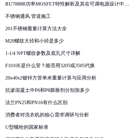
RU7088R功率MOSFET特性解析及其在可调电源设计中的
实践
不锈钢通风 管道施工
201不锈钢重量计算方法大全
M20螺纹大径和小径是多少
1-1/4 NPT螺纹参数及底孔尺寸详解
F1010E是什么管？能否用3205或3505代换
20x40x2镀锌方管单米重量计算与应用分析
抗渗混凝土中P6和P8膨胀剂分别加多少
法兰PN25和PN16有什么区别
消费者对洗衣机的核心需求调研与分析
U型螺栓的国家标准