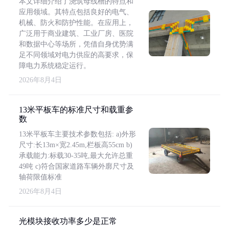
本文详细介绍了浇筑母线槽的特点和
应用领域。其特点包括良好的电气、
机械、防火和防护性能。在应用上，
广泛用于商业建筑、工业厂房、医院
和数据中心等场所，凭借自身优势满
足不同领域对电力供应的高要求，保
障电力系统稳定运行。
2026年8月4日
13米平板车的标准尺寸和载重参
数
13米平板车主要技术参数包括: a)外形
尺寸:长13m×宽2.45m,栏板高55cm b)
承载能力:标载30-35吨,最大允许总重
49吨 c)符合国家道路车辆外廓尺寸及
轴荷限值标准
2026年8月4日
光模块接收功率多少是正常