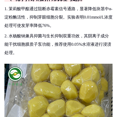
1. 茉莉酸甲酯通过阻断赤霉素信号通路，显著降低块茎中α-
淀粉酶活性，抑制芽眼细胞分裂。实验表明0.01mmol/L浓度
处理可使发芽率降低76%。
2. 水杨酸钠兼具抑菌与生长抑制双重功效，其阴离子成分
能干扰细胞膜质子泵功能，推荐使用0.05%水溶液进行浸渍
处理。