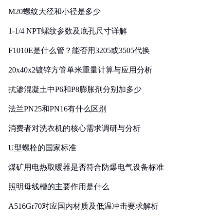
M20螺纹大径和小径是多少
1-1/4 NPT螺纹参数及底孔尺寸详解
F1010E是什么管？能否用3205或3505代换
20x40x2镀锌方管单米重量计算与应用分析
抗渗混凝土中P6和P8膨胀剂分别加多少
法兰PN25和PN16有什么区别
消费者对洗衣机的核心需求调研与分析
U型螺栓的国家标准
煤矿用电热取暖器是否符合防爆电气设备标准
照明母线槽的主要作用是什么
A516Gr70对应国内材质及低温冲击要求解析