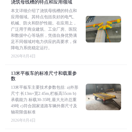
浇筑母线槽的特点和应用领域
本文详细介绍了浇筑母线槽的特点和
应用领域。其特点包括良好的电气、
机械、防火和防护性能。在应用上，
广泛用于商业建筑、工业厂房、医院
和数据中心等场所，凭借自身优势满
足不同领域对电力供应的高要求，保
障电力系统稳定运行。
2026年8月4日
13米平板车的标准尺寸和载重参
数
13米平板车主要技术参数包括: a)外形
尺寸:长13m×宽2.45m,栏板高55cm b)
承载能力:标载30-35吨,最大允许总重
49吨 c)符合国家道路车辆外廓尺寸及
轴荷限值标准
2026年8月4日