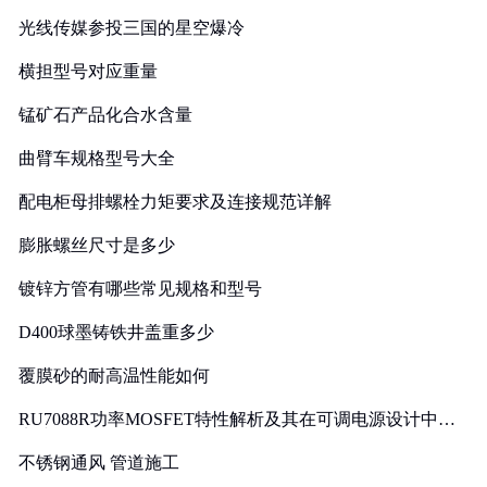
光线传媒参投三国的星空爆冷
横担型号对应重量
锰矿石产品化合水含量
曲臂车规格型号大全
配电柜母排螺栓力矩要求及连接规范详解
膨胀螺丝尺寸是多少
镀锌方管有哪些常见规格和型号
D400球墨铸铁井盖重多少
覆膜砂的耐高温性能如何
RU7088R功率MOSFET特性解析及其在可调电源设计中的
实践
不锈钢通风 管道施工