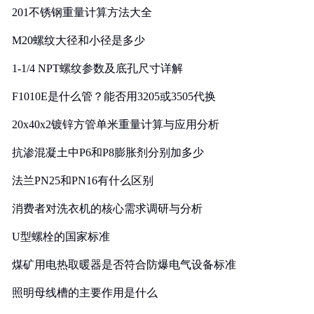
201不锈钢重量计算方法大全
M20螺纹大径和小径是多少
1-1/4 NPT螺纹参数及底孔尺寸详解
F1010E是什么管？能否用3205或3505代换
20x40x2镀锌方管单米重量计算与应用分析
抗渗混凝土中P6和P8膨胀剂分别加多少
法兰PN25和PN16有什么区别
消费者对洗衣机的核心需求调研与分析
U型螺栓的国家标准
煤矿用电热取暖器是否符合防爆电气设备标准
照明母线槽的主要作用是什么