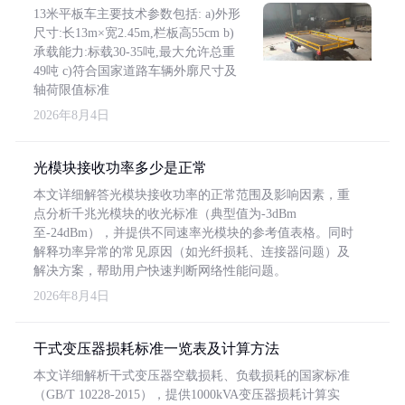
13米平板车主要技术参数包括: a)外形
尺寸:长13m×宽2.45m,栏板高55cm b)
承载能力:标载30-35吨,最大允许总重
49吨 c)符合国家道路车辆外廓尺寸及
轴荷限值标准
2026年8月4日
光模块接收功率多少是正常
本文详细解答光模块接收功率的正常范围及影响因素，重
点分析千兆光模块的收光标准（典型值为-3dBm
至-24dBm），并提供不同速率光模块的参考值表格。同时
解释功率异常的常见原因（如光纤损耗、连接器问题）及
解决方案，帮助用户快速判断网络性能问题。
2026年8月4日
干式变压器损耗标准一览表及计算方法
本文详细解析干式变压器空载损耗、负载损耗的国家标准
（GB/T 10228-2015），提供1000kVA变压器损耗计算实