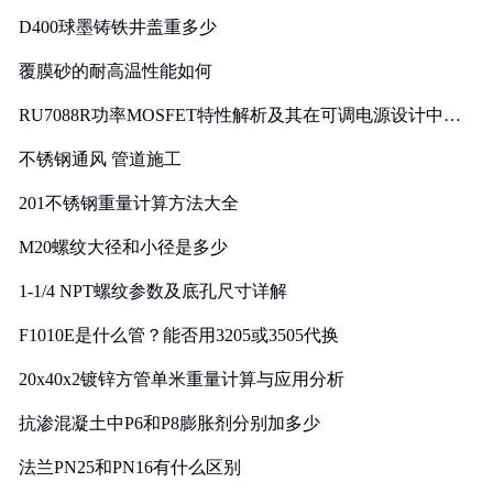
D400球墨铸铁井盖重多少
覆膜砂的耐高温性能如何
RU7088R功率MOSFET特性解析及其在可调电源设计中的
实践
不锈钢通风 管道施工
201不锈钢重量计算方法大全
M20螺纹大径和小径是多少
1-1/4 NPT螺纹参数及底孔尺寸详解
F1010E是什么管？能否用3205或3505代换
20x40x2镀锌方管单米重量计算与应用分析
抗渗混凝土中P6和P8膨胀剂分别加多少
法兰PN25和PN16有什么区别