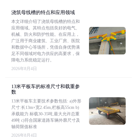
浇筑母线槽的特点和应用领域
本文详细介绍了浇筑母线槽的特点和
应用领域。其特点包括良好的电气、
机械、防火和防护性能。在应用上，
广泛用于商业建筑、工业厂房、医院
和数据中心等场所，凭借自身优势满
足不同领域对电力供应的高要求，保
障电力系统稳定运行。
2026年8月4日
13米平板车的标准尺寸和载重参
数
13米平板车主要技术参数包括: a)外形
尺寸:长13m×宽2.45m,栏板高55cm b)
承载能力:标载30-35吨,最大允许总重
49吨 c)符合国家道路车辆外廓尺寸及
轴荷限值标准
2026年8月4日