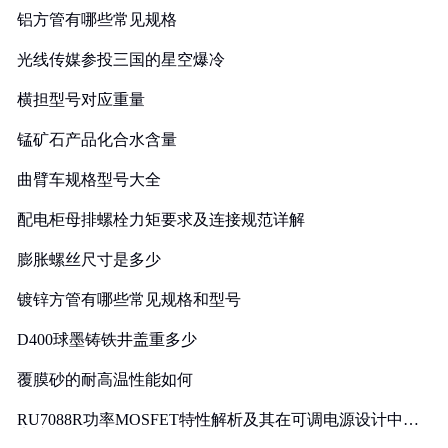
铝方管有哪些常见规格
光线传媒参投三国的星空爆冷
横担型号对应重量
锰矿石产品化合水含量
曲臂车规格型号大全
配电柜母排螺栓力矩要求及连接规范详解
膨胀螺丝尺寸是多少
镀锌方管有哪些常见规格和型号
D400球墨铸铁井盖重多少
覆膜砂的耐高温性能如何
RU7088R功率MOSFET特性解析及其在可调电源设计中的
实践