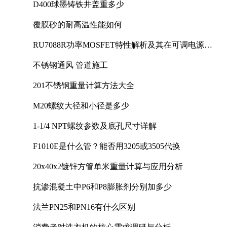
D400球墨铸铁井盖重多少
覆膜砂的耐高温性能如何
RU7088R功率MOSFET特性解析及其在可调电源设
计中的实践
不锈钢通风 管道施工
201不锈钢重量计算方法大全
M20螺纹大径和小径是多少
1-1/4 NPT螺纹参数及底孔尺寸详解
F1010E是什么管？能否用3205或3505代换
20x40x2镀锌方管单米重量计算与应用分析
抗渗混凝土中P6和P8膨胀剂分别加多少
法兰PN25和PN16有什么区别