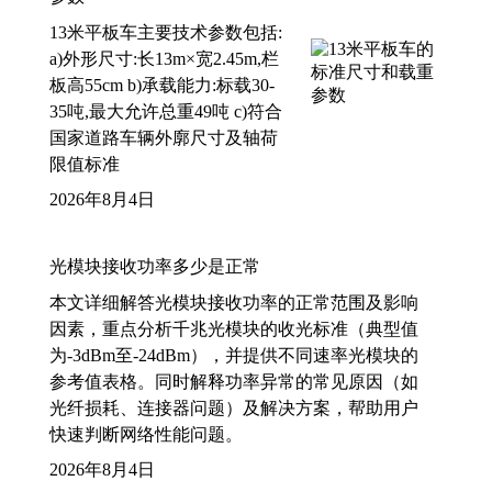
13米平板车主要技术参数包括:
a)外形尺寸:长13m×宽2.45m,栏
板高55cm b)承载能力:标载30-
35吨,最大允许总重49吨 c)符合
国家道路车辆外廓尺寸及轴荷
限值标准
2026年8月4日
光模块接收功率多少是正常
本文详细解答光模块接收功率的正常范围及影响
因素，重点分析千兆光模块的收光标准（典型值
为-3dBm至-24dBm），并提供不同速率光模块的
参考值表格。同时解释功率异常的常见原因（如
光纤损耗、连接器问题）及解决方案，帮助用户
快速判断网络性能问题。
2026年8月4日