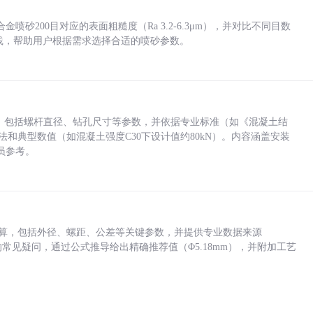
砂200目对应的表面粗糙度（Ra 3.2-6.3μm），并对比不同目数
业实践，帮助用户根据需求选择合适的喷砂参数。
力，包括螺杆直径、钻孔尺寸等参数，并依据专业标准（如《混凝土结
方法和典型数值（如混凝土强度C30下设计值约80kN）。内容涵盖安装
员参考。
底孔计算，包括外径、螺距、公差等关键参数，并提供专业数据来源
孔尺寸的常见疑问，通过公式推导给出精确推荐值（Φ5.18mm），并附加工艺