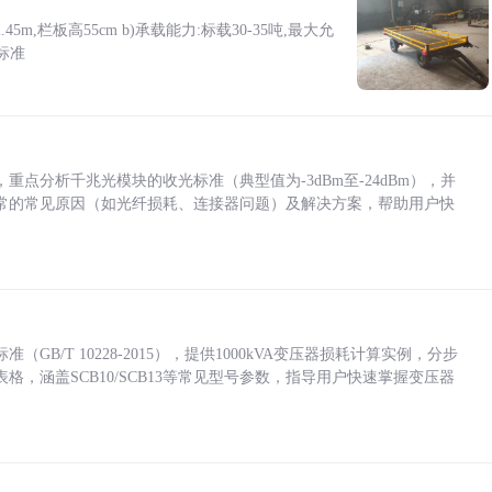
5m,栏板高55cm b)承载能力:标载30-35吨,最大允
标准
点分析千兆光模块的收光标准（典型值为-3dBm至-24dBm），并
常的常见原因（如光纤损耗、连接器问题）及解决方案，帮助用户快
/T 10228-2015），提供1000kVA变压器损耗计算实例，分步
，涵盖SCB10/SCB13等常见型号参数，指导用户快速掌握变压器