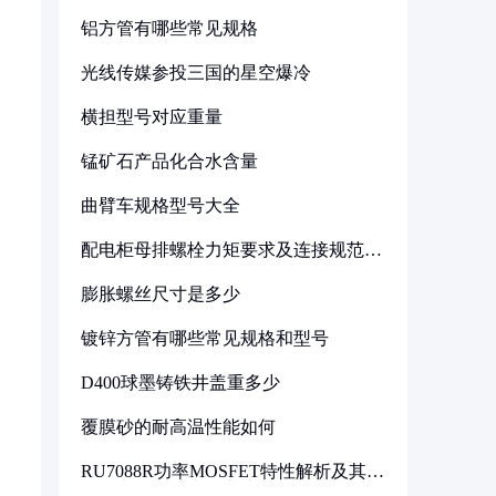
铝方管有哪些常见规格
光线传媒参投三国的星空爆冷
横担型号对应重量
锰矿石产品化合水含量
曲臂车规格型号大全
配电柜母排螺栓力矩要求及连接规范详
解
膨胀螺丝尺寸是多少
镀锌方管有哪些常见规格和型号
D400球墨铸铁井盖重多少
覆膜砂的耐高温性能如何
RU7088R功率MOSFET特性解析及其在
可调电源设计中的实践