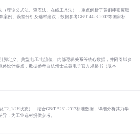
法（理论公式法、查表法、在线工具法），重点解析了黄铜棒密度取
计算案例、误差分析及选材建议，数据参考GB/T 4423-2007等国家标
括各引脚定义、典型电压/电流值、内部逻辑关系等核心数据，并附引脚参
电路设计要点，数据参考自杭州士兰微电子官方规格书（版本
_1/2H状态），结合GB/T 5231-2012标准数据，详细分析其力学
差异，为工业选材提供参考。