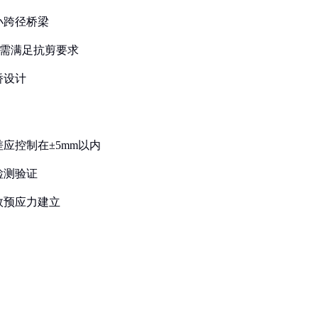
小跨径桥梁
度需满足抗剪要求
桥设计
应控制在±5mm以内
检测验证
效预应力建立