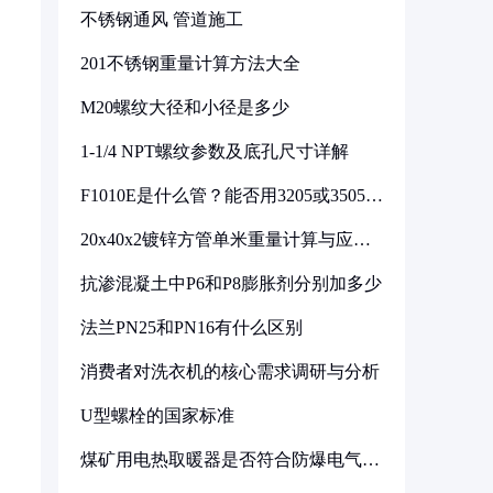
不锈钢通风 管道施工
201不锈钢重量计算方法大全
M20螺纹大径和小径是多少
1-1/4 NPT螺纹参数及底孔尺寸详解
F1010E是什么管？能否用3205或3505代
换
20x40x2镀锌方管单米重量计算与应用
分析
抗渗混凝土中P6和P8膨胀剂分别加多少
法兰PN25和PN16有什么区别
消费者对洗衣机的核心需求调研与分析
U型螺栓的国家标准
煤矿用电热取暖器是否符合防爆电气设
备标准