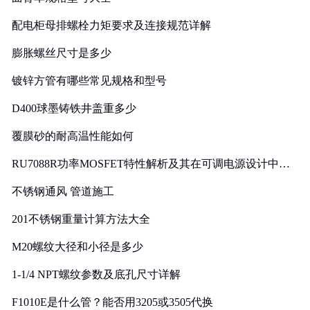
配电柜母排螺栓力矩要求及连接规范详解
膨胀螺丝尺寸是多少
镀锌方管有哪些常见规格和型号
D400球墨铸铁井盖重多少
覆膜砂的耐高温性能如何
RU7088R功率MOSFET特性解析及其在可调电源设计中的
实践
不锈钢通风 管道施工
201不锈钢重量计算方法大全
M20螺纹大径和小径是多少
1-1/4 NPT螺纹参数及底孔尺寸详解
F1010E是什么管？能否用3205或3505代换