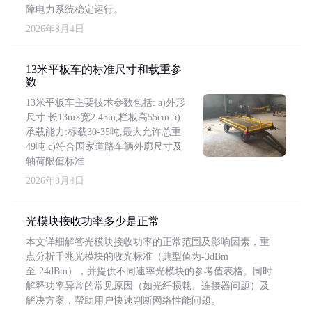
障电力系统稳定运行。
2026年8月4日
13米平板车的标准尺寸和载重参
数
13米平板车主要技术参数包括: a)外形
尺寸:长13m×宽2.45m,栏板高55cm b)
承载能力:标载30-35吨,最大允许总重
49吨 c)符合国家道路车辆外廓尺寸及
轴荷限值标准
2026年8月4日
光模块接收功率多少是正常
本文详细解答光模块接收功率的正常范围及影响因素，重
点分析千兆光模块的收光标准（典型值为-3dBm
至-24dBm），并提供不同速率光模块的参考值表格。同时
解释功率异常的常见原因（如光纤损耗、连接器问题）及
解决方案，帮助用户快速判断网络性能问题。