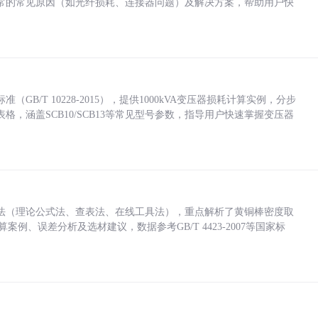
常的常见原因（如光纤损耗、连接器问题）及解决方案，帮助用户快
/T 10228-2015），提供1000kVA变压器损耗计算实例，分步
，涵盖SCB10/SCB13等常见型号参数，指导用户快速掌握变压器
法（理论公式法、查表法、在线工具法），重点解析了黄铜棒密度取
计算案例、误差分析及选材建议，数据参考GB/T 4423-2007等国家标