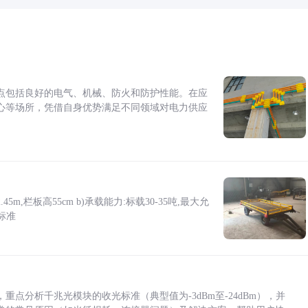
点包括良好的电气、机械、防火和防护性能。在应
心等场所，凭借自身优势满足不同领域对电力供应
5m,栏板高55cm b)承载能力:标载30-35吨,最大允
标准
点分析千兆光模块的收光标准（典型值为-3dBm至-24dBm），并