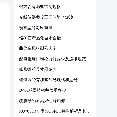
铝方管有哪些常见规格
光线传媒参投三国的星空爆冷
横担型号对应重量
锰矿石产品化合水含量
曲臂车规格型号大全
配电柜母排螺栓力矩要求及连接规范详
解
膨胀螺丝尺寸是多少
镀锌方管有哪些常见规格和型号
D400球墨铸铁井盖重多少
覆膜砂的耐高温性能如何
RU7088R功率MOSFET特性解析及其在
可调电源设计中的实践