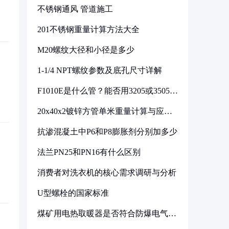
不锈钢通风 管道施工
201不锈钢重量计算方法大全
M20螺纹大径和小径是多少
1-1/4 NPT螺纹参数及底孔尺寸详解
F1010E是什么管？能否用3205或3505代
换
20x40x2镀锌方管单米重量计算与应用
分析
抗渗混凝土中P6和P8膨胀剂分别加多少
法兰PN25和PN16有什么区别
消费者对洗衣机的核心需求调研与分析
U型螺栓的国家标准
煤矿用电热取暖器是否符合防爆电气设
备标准