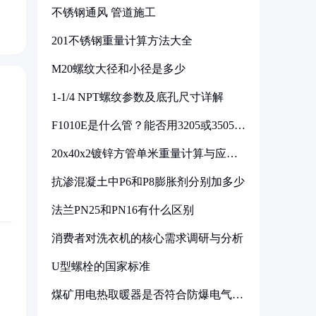
不锈钢通风 管道施工
201不锈钢重量计算方法大全
M20螺纹大径和小径是多少
1-1/4 NPT螺纹参数及底孔尺寸详解
F1010E是什么管？能否用3205或3505代
换
20x40x2镀锌方管单米重量计算与应用
分析
抗渗混凝土中P6和P8膨胀剂分别加多少
法兰PN25和PN16有什么区别
消费者对洗衣机的核心需求调研与分析
U型螺栓的国家标准
煤矿用电热取暖器是否符合防爆电气设
备标准