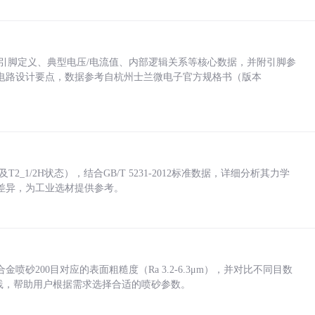
括各引脚定义、典型电压/电流值、内部逻辑关系等核心数据，并附引脚参
电路设计要点，数据参考自杭州士兰微电子官方规格书（版本
_1/2H状态），结合GB/T 5231-2012标准数据，详细分析其力学
差异，为工业选材提供参考。
砂200目对应的表面粗糙度（Ra 3.2-6.3μm），并对比不同目数
业实践，帮助用户根据需求选择合适的喷砂参数。