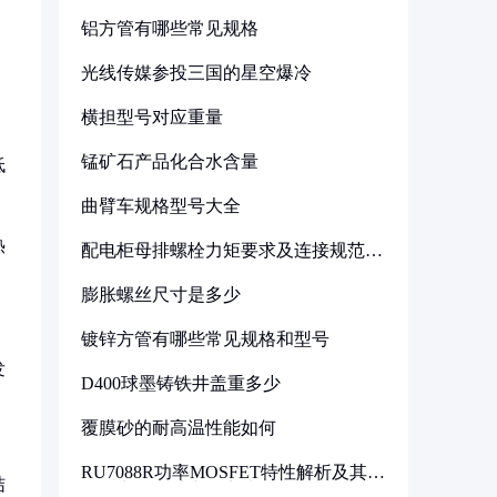
铝方管有哪些常见规格
光线传媒参投三国的星空爆冷
横担型号对应重量
锰矿石产品化合水含量
低
曲臂车规格型号大全
热
配电柜母排螺栓力矩要求及连接规范详
解
膨胀螺丝尺寸是多少
镀锌方管有哪些常见规格和型号
发
D400球墨铸铁井盖重多少
覆膜砂的耐高温性能如何
RU7088R功率MOSFET特性解析及其在
结
可调电源设计中的实践