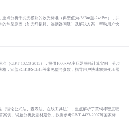
点分析千兆光模块的收光标准（典型值为-3dBm至-24dBm），并
常的常见原因（如光纤损耗、连接器问题）及解决方案，帮助用户快
/T 10228-2015），提供1000kVA变压器损耗计算实例，分步
，涵盖SCB10/SCB13等常见型号参数，指导用户快速掌握变压器
法（理论公式法、查表法、在线工具法），重点解析了黄铜棒密度取
计算案例、误差分析及选材建议，数据参考GB/T 4423-2007等国家标