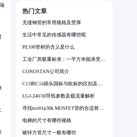
隔
热门文章
无缝钢管的常用规格及壁厚
生活中常见的传感器有哪些呢
时
PE100管材的含义是什么
工业厂房载重标准：一平方米能承受多
少公斤
CONOSTAN公司简介
C13和C14插头国标与欧标的区别及其
物
标准解析
LGJ-240/30导线参数及载流量解析
寻找nce01p30k MOSFET管的合适替代
土
型号
电梯的尺寸有哪些规格
结
镀锌方管尺寸一般有哪些