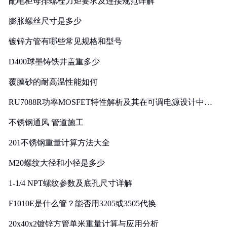
配电柜母排螺栓力矩要求及连接规范详解
膨胀螺丝尺寸是多少
镀锌方管有哪些常见规格和型号
D400球墨铸铁井盖重多少
覆膜砂的耐高温性能如何
RU7088R功率MOSFET特性解析及其在可调电源设计中的
实践
不锈钢通风 管道施工
201不锈钢重量计算方法大全
M20螺纹大径和小径是多少
1-1/4 NPT螺纹参数及底孔尺寸详解
F1010E是什么管？能否用3205或3505代换
20x40x2镀锌方管单米重量计算与应用分析