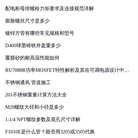
配电柜母排螺栓力矩要求及连接规范详解
膨胀螺丝尺寸是多少
镀锌方管有哪些常见规格和型号
D400球墨铸铁井盖重多少
覆膜砂的耐高温性能如何
RU7088R功率MOSFET特性解析及其在可调电源设计中的
实践
不锈钢通风 管道施工
201不锈钢重量计算方法大全
M20螺纹大径和小径是多少
1-1/4 NPT螺纹参数及底孔尺寸详解
F1010E是什么管？能否用3205或3505代换