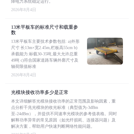
障电力系统稳定运行。
2026年8月4日
13米平板车的标准尺寸和载重参
数
13米平板车主要技术参数包括: a)外形
尺寸:长13m×宽2.45m,栏板高55cm b)
承载能力:标载30-35吨,最大允许总重
49吨 c)符合国家道路车辆外廓尺寸及
轴荷限值标准
2026年8月4日
光模块接收功率多少是正常
本文详细解答光模块接收功率的正常范围及影响因素，重
点分析千兆光模块的收光标准（典型值为-3dBm
至-24dBm），并提供不同速率光模块的参考值表格。同时
解释功率异常的常见原因（如光纤损耗、连接器问题）及
解决方案，帮助用户快速判断网络性能问题。