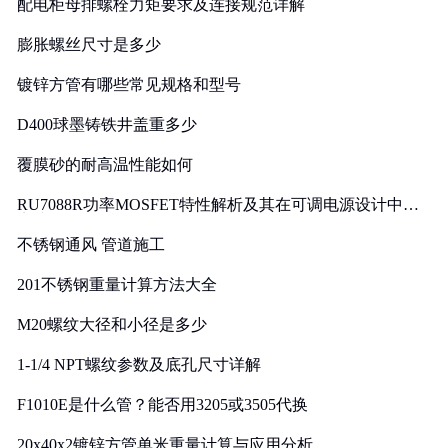
配电柜母排螺栓力矩要求及连接规范详解
膨胀螺丝尺寸是多少
镀锌方管有哪些常见规格和型号
D400球墨铸铁井盖重多少
覆膜砂的耐高温性能如何
RU7088R功率MOSFET特性解析及其在可调电源设计中的
实践
不锈钢通风 管道施工
201不锈钢重量计算方法大全
M20螺纹大径和小径是多少
1-1/4 NPT螺纹参数及底孔尺寸详解
F1010E是什么管？能否用3205或3505代换
20x40x2镀锌方管单米重量计算与应用分析