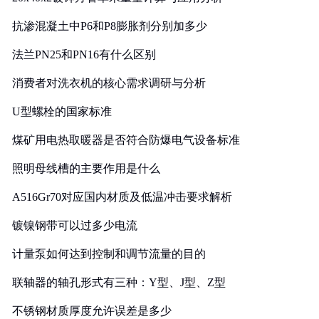
抗渗混凝土中P6和P8膨胀剂分别加多少
法兰PN25和PN16有什么区别
消费者对洗衣机的核心需求调研与分析
U型螺栓的国家标准
煤矿用电热取暖器是否符合防爆电气设备标准
照明母线槽的主要作用是什么
A516Gr70对应国内材质及低温冲击要求解析
镀镍钢带可以过多少电流
计量泵如何达到控制和调节流量的目的
联轴器的轴孔形式有三种：Y型、J型、Z型
不锈钢材质厚度允许误差是多少