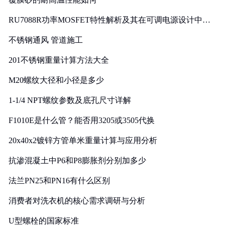
RU7088R功率MOSFET特性解析及其在可调电源设计中的
实践
不锈钢通风 管道施工
201不锈钢重量计算方法大全
M20螺纹大径和小径是多少
1-1/4 NPT螺纹参数及底孔尺寸详解
F1010E是什么管？能否用3205或3505代换
20x40x2镀锌方管单米重量计算与应用分析
抗渗混凝土中P6和P8膨胀剂分别加多少
法兰PN25和PN16有什么区别
消费者对洗衣机的核心需求调研与分析
U型螺栓的国家标准