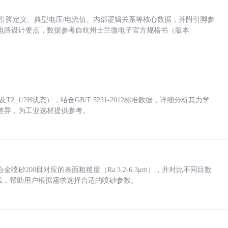
括各引脚定义、典型电压/电流值、内部逻辑关系等核心数据，并附引脚参
电路设计要点，数据参考自杭州士兰微电子官方规格书（版本
_1/2H状态），结合GB/T 5231-2012标准数据，详细分析其力学
差异，为工业选材提供参考。
砂200目对应的表面粗糙度（Ra 3.2-6.3μm），并对比不同目数
业实践，帮助用户根据需求选择合适的喷砂参数。