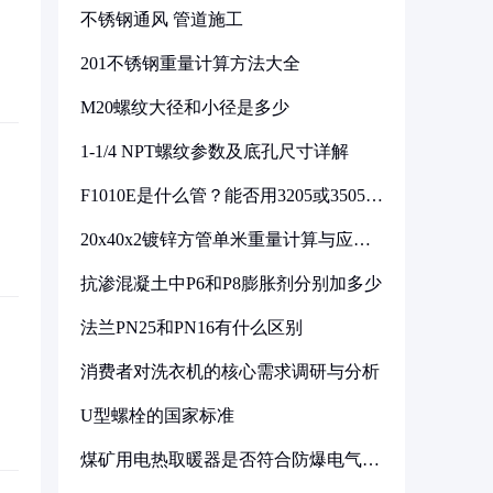
不锈钢通风 管道施工
201不锈钢重量计算方法大全
M20螺纹大径和小径是多少
1-1/4 NPT螺纹参数及底孔尺寸详解
F1010E是什么管？能否用3205或3505代
换
20x40x2镀锌方管单米重量计算与应用
分析
抗渗混凝土中P6和P8膨胀剂分别加多少
法兰PN25和PN16有什么区别
消费者对洗衣机的核心需求调研与分析
U型螺栓的国家标准
煤矿用电热取暖器是否符合防爆电气设
备标准