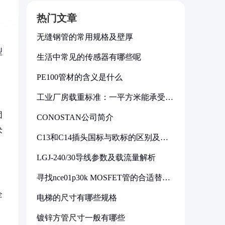
热门文章
无缝钢管的常用规格及壁厚
型
生活中常见的传感器有哪些呢
PE100管材的含义是什么
工业厂房载重标准：一平方米能承受多
少公斤
团
CONOSTAN公司简介
术
C13和C14插头国标与欧标的区别及其
标准解析
LGJ-240/30导线参数及载流量解析
寻找nce01p30k MOSFET管的合适替代
型号
企
电梯的尺寸有哪些规格
镀锌方管尺寸一般有哪些