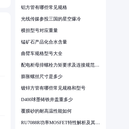
铝方管有哪些常见规格
光线传媒参投三国的星空爆冷
横担型号对应重量
锰矿石产品化合水含量
曲臂车规格型号大全
配电柜母排螺栓力矩要求及连接规范详
解
膨胀螺丝尺寸是多少
镀锌方管有哪些常见规格和型号
D400球墨铸铁井盖重多少
覆膜砂的耐高温性能如何
RU7088R功率MOSFET特性解析及其在
可调电源设计中的实践