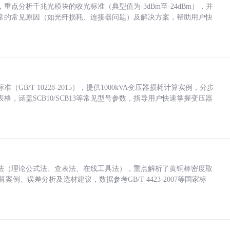
点分析千兆光模块的收光标准（典型值为-3dBm至-24dBm），并
常的常见原因（如光纤损耗、连接器问题）及解决方案，帮助用户快
/T 10228-2015），提供1000kVA变压器损耗计算实例，分步
，涵盖SCB10/SCB13等常见型号参数，指导用户快速掌握变压器
法（理论公式法、查表法、在线工具法），重点解析了黄铜棒密度取
计算案例、误差分析及选材建议，数据参考GB/T 4423-2007等国家标