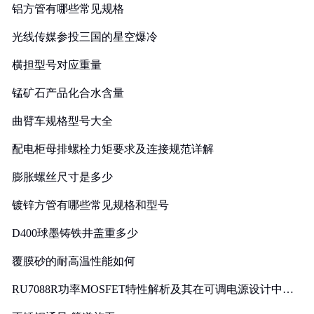
铝方管有哪些常见规格
光线传媒参投三国的星空爆冷
横担型号对应重量
锰矿石产品化合水含量
曲臂车规格型号大全
配电柜母排螺栓力矩要求及连接规范详解
膨胀螺丝尺寸是多少
镀锌方管有哪些常见规格和型号
D400球墨铸铁井盖重多少
覆膜砂的耐高温性能如何
RU7088R功率MOSFET特性解析及其在可调电源设计中的
实践