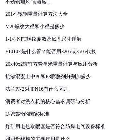
不锈钢通风 管道施工
201不锈钢重量计算方法大全
M20螺纹大径和小径是多少
1-1/4 NPT螺纹参数及底孔尺寸详解
F1010E是什么管？能否用3205或3505代换
20x40x2镀锌方管单米重量计算与应用分析
抗渗混凝土中P6和P8膨胀剂分别加多少
法兰PN25和PN16有什么区别
消费者对洗衣机的核心需求调研与分析
U型螺栓的国家标准
煤矿用电热取暖器是否符合防爆电气设备标准
照明母线槽的主要作用是什么