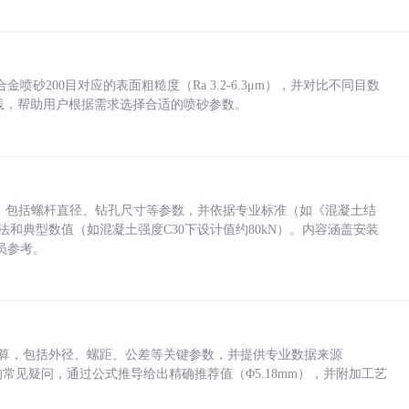
砂200目对应的表面粗糙度（Ra 3.2-6.3μm），并对比不同目数
业实践，帮助用户根据需求选择合适的喷砂参数。
力，包括螺杆直径、钻孔尺寸等参数，并依据专业标准（如《混凝土结
方法和典型数值（如混凝土强度C30下设计值约80kN）。内容涵盖安装
员参考。
底孔计算，包括外径、螺距、公差等关键参数，并提供专业数据来源
孔尺寸的常见疑问，通过公式推导给出精确推荐值（Φ5.18mm），并附加工艺