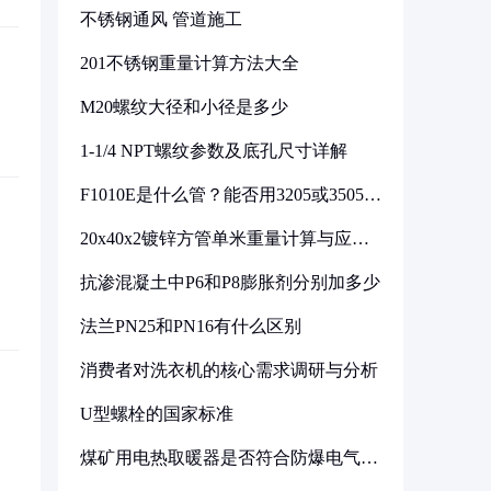
不锈钢通风 管道施工
201不锈钢重量计算方法大全
M20螺纹大径和小径是多少
1-1/4 NPT螺纹参数及底孔尺寸详解
F1010E是什么管？能否用3205或3505代
换
20x40x2镀锌方管单米重量计算与应用
分析
抗渗混凝土中P6和P8膨胀剂分别加多少
法兰PN25和PN16有什么区别
消费者对洗衣机的核心需求调研与分析
U型螺栓的国家标准
煤矿用电热取暖器是否符合防爆电气设
备标准