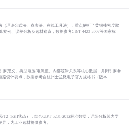
法（理论公式法、查表法、在线工具法），重点解析了黄铜棒密度取
计算案例、误差分析及选材建议，数据参考GB/T 4423-2007等国家标
括各引脚定义、典型电压/电流值、内部逻辑关系等核心数据，并附引脚参
电路设计要点，数据参考自杭州士兰微电子官方规格书（版本
_1/2H状态），结合GB/T 5231-2012标准数据，详细分析其力学
差异，为工业选材提供参考。