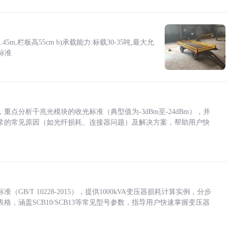
5m,栏板高55cm b)承载能力:标载30-35吨,最大允
标准
点分析千兆光模块的收光标准（典型值为-3dBm至-24dBm），并
常的常见原因（如光纤损耗、连接器问题）及解决方案，帮助用户快
/T 10228-2015），提供1000kVA变压器损耗计算实例，分步
，涵盖SCB10/SCB13等常见型号参数，指导用户快速掌握变压器