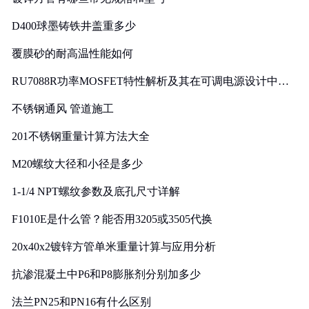
D400球墨铸铁井盖重多少
覆膜砂的耐高温性能如何
RU7088R功率MOSFET特性解析及其在可调电源设计中的
实践
不锈钢通风 管道施工
201不锈钢重量计算方法大全
M20螺纹大径和小径是多少
1-1/4 NPT螺纹参数及底孔尺寸详解
F1010E是什么管？能否用3205或3505代换
20x40x2镀锌方管单米重量计算与应用分析
抗渗混凝土中P6和P8膨胀剂分别加多少
法兰PN25和PN16有什么区别