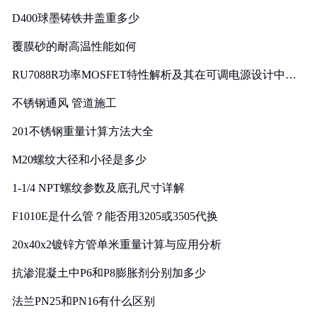
D400球墨铸铁井盖重多少
覆膜砂的耐高温性能如何
RU7088R功率MOSFET特性解析及其在可调电源设计中的
实践
不锈钢通风 管道施工
201不锈钢重量计算方法大全
M20螺纹大径和小径是多少
1-1/4 NPT螺纹参数及底孔尺寸详解
F1010E是什么管？能否用3205或3505代换
20x40x2镀锌方管单米重量计算与应用分析
抗渗混凝土中P6和P8膨胀剂分别加多少
法兰PN25和PN16有什么区别