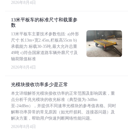
2026年8月4日
13米平板车的标准尺寸和载重参
数
13米平板车主要技术参数包括: a)外形
尺寸:长13m×宽2.45m,栏板高55cm b)
承载能力:标载30-35吨,最大允许总重
49吨 c)符合国家道路车辆外廓尺寸及
轴荷限值标准
2026年8月4日
光模块接收功率多少是正常
本文详细解答光模块接收功率的正常范围及影响因素，重
点分析千兆光模块的收光标准（典型值为-3dBm
至-24dBm），并提供不同速率光模块的参考值表格。同时
解释功率异常的常见原因（如光纤损耗、连接器问题）及
解决方案，帮助用户快速判断网络性能问题。
2026年8月4日