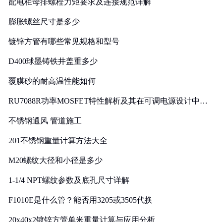
配电柜母排螺栓力矩要求及连接规范详解
膨胀螺丝尺寸是多少
镀锌方管有哪些常见规格和型号
D400球墨铸铁井盖重多少
覆膜砂的耐高温性能如何
RU7088R功率MOSFET特性解析及其在可调电源设计中的
实践
不锈钢通风 管道施工
201不锈钢重量计算方法大全
M20螺纹大径和小径是多少
1-1/4 NPT螺纹参数及底孔尺寸详解
F1010E是什么管？能否用3205或3505代换
20x40x2镀锌方管单米重量计算与应用分析