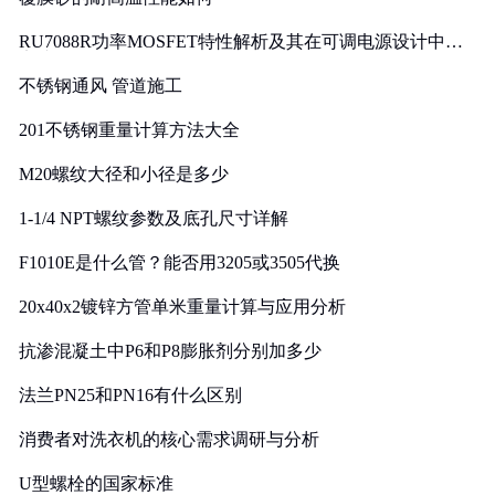
RU7088R功率MOSFET特性解析及其在可调电源设计中的
实践
不锈钢通风 管道施工
201不锈钢重量计算方法大全
M20螺纹大径和小径是多少
1-1/4 NPT螺纹参数及底孔尺寸详解
F1010E是什么管？能否用3205或3505代换
20x40x2镀锌方管单米重量计算与应用分析
抗渗混凝土中P6和P8膨胀剂分别加多少
法兰PN25和PN16有什么区别
消费者对洗衣机的核心需求调研与分析
U型螺栓的国家标准