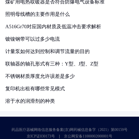
煤矿用电热取暖器是否符合防爆电气设备标准
照明母线槽的主要作用是什么
A516Gr70对应国内材质及低温冲击要求解析
镀镍钢带可以过多少电流
计量泵如何达到控制和调节流量的目的
联轴器的轴孔形式有三种：Y型、J型、Z型
不锈钢材质厚度允许误差是多少
复印机出租有哪些常见模式
溶于水的润滑剂的种类
药品医疗器械网络信息服务备案(京)网药械信息备字（2021）第00159号
京ICP证030173号
京公网安备11000002000001号