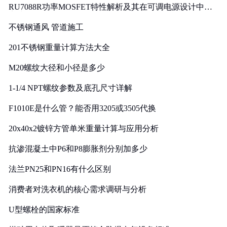
RU7088R功率MOSFET特性解析及其在可调电源设计中的
实践
不锈钢通风 管道施工
201不锈钢重量计算方法大全
M20螺纹大径和小径是多少
1-1/4 NPT螺纹参数及底孔尺寸详解
F1010E是什么管？能否用3205或3505代换
20x40x2镀锌方管单米重量计算与应用分析
抗渗混凝土中P6和P8膨胀剂分别加多少
法兰PN25和PN16有什么区别
消费者对洗衣机的核心需求调研与分析
U型螺栓的国家标准