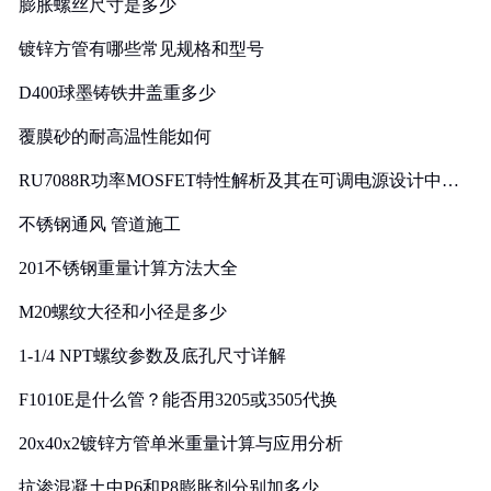
膨胀螺丝尺寸是多少
镀锌方管有哪些常见规格和型号
D400球墨铸铁井盖重多少
覆膜砂的耐高温性能如何
RU7088R功率MOSFET特性解析及其在可调电源设计中的
实践
不锈钢通风 管道施工
201不锈钢重量计算方法大全
M20螺纹大径和小径是多少
1-1/4 NPT螺纹参数及底孔尺寸详解
F1010E是什么管？能否用3205或3505代换
20x40x2镀锌方管单米重量计算与应用分析
抗渗混凝土中P6和P8膨胀剂分别加多少