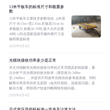
13米平板车的标准尺寸和载重参
数
13米平板车主要技术参数包括: a)外形
尺寸:长13m×宽2.45m,栏板高55cm b)
承载能力:标载30-35吨,最大允许总重
49吨 c)符合国家道路车辆外廓尺寸及
轴荷限值标准
2026年8月4日
光模块接收功率多少是正常
本文详细解答光模块接收功率的正常范围及影响因素，重
点分析千兆光模块的收光标准（典型值为-3dBm
至-24dBm），并提供不同速率光模块的参考值表格。同时
解释功率异常的常见原因（如光纤损耗、连接器问题）及
解决方案，帮助用户快速判断网络性能问题。
2026年8月4日
干式变压器损耗标准一览表及计算方法