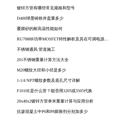
镀锌方管有哪些常见规格和型号
D400球墨铸铁井盖重多少
覆膜砂的耐高温性能如何
RU7088R功率MOSFET特性解析及其在可调电源设
计中的实践
不锈钢通风 管道施工
201不锈钢重量计算方法大全
M20螺纹大径和小径是多少
1-1/4 NPT螺纹参数及底孔尺寸详解
F1010E是什么管？能否用3205或3505代换
20x40x2镀锌方管单米重量计算与应用分析
抗渗混凝土中P6和P8膨胀剂分别加多少