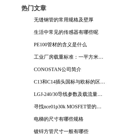
热门文章
无缝钢管的常用规格及壁厚
生活中常见的传感器有哪些呢
PE100管材的含义是什么
工业厂房载重标准：一平方米能
承受多少公斤
CONOSTAN公司简介
C13和C14插头国标与欧标的区别
及其标准解析
LGJ-240/30导线参数及载流量解
析
寻找nce01p30k MOSFET管的合
适替代型号
电梯的尺寸有哪些规格
镀锌方管尺寸一般有哪些