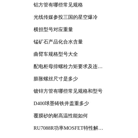
铝方管有哪些常见规格
光线传媒参投三国的星空爆冷
横担型号对应重量
锰矿石产品化合水含量
曲臂车规格型号大全
配电柜母排螺栓力矩要求及连接
规范详解
膨胀螺丝尺寸是多少
镀锌方管有哪些常见规格和型号
D400球墨铸铁井盖重多少
覆膜砂的耐高温性能如何
RU7088R功率MOSFET特性解析
及其在可调电源设计中的实践