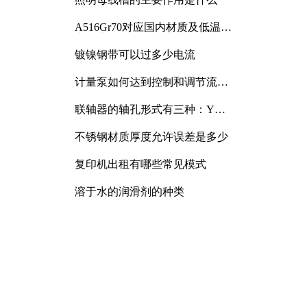
A516Gr70对应国内材质及低温冲
击要求解析
镀镍钢带可以过多少电流
计量泵如何达到控制和调节流量
的目的
联轴器的轴孔形式有三种：Y
型、J型、Z型
不锈钢材质厚度允许误差是多少
复印机出租有哪些常见模式
溶于水的润滑剂的种类