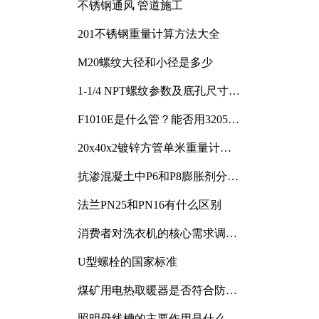
不锈钢通风 管道施工
201不锈钢重量计算方法大全
M20螺纹大径和小径是多少
1-1/4 NPT螺纹参数及底孔尺寸详
解
F1010E是什么管？能否用3205或
3505代换
20x40x2镀锌方管单米重量计算
与应用分析
抗渗混凝土中P6和P8膨胀剂分别
加多少
法兰PN25和PN16有什么区别
消费者对洗衣机的核心需求调研
与分析
U型螺栓的国家标准
煤矿用电热取暖器是否符合防爆
电气设备标准
照明母线槽的主要作用是什么