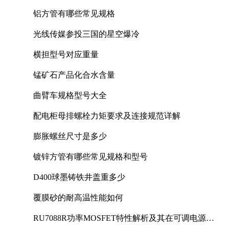
铝方管有哪些常见规格
光线传媒参投三国的星空爆冷
横担型号对应重量
锰矿石产品化合水含量
曲臂车规格型号大全
配电柜母排螺栓力矩要求及连接规范详解
膨胀螺丝尺寸是多少
镀锌方管有哪些常见规格和型号
D400球墨铸铁井盖重多少
覆膜砂的耐高温性能如何
RU7088R功率MOSFET特性解析及其在可调电源设
计中的实践