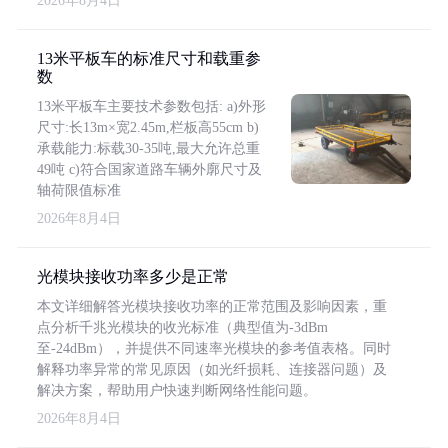
2026年8月4日
13米平板车的标准尺寸和载重参
数
13米平板车主要技术参数包括: a)外形
尺寸:长13m×宽2.45m,栏板高55cm b)
承载能力:标载30-35吨,最大允许总重
49吨 c)符合国家道路车辆外廓尺寸及
轴荷限值标准
2026年8月4日
光模块接收功率多少是正常
本文详细解答光模块接收功率的正常范围及影响因素，重
点分析千兆光模块的收光标准（典型值为-3dBm
至-24dBm），并提供不同速率光模块的参考值表格。同时
解释功率异常的常见原因（如光纤损耗、连接器问题）及
解决方案，帮助用户快速判断网络性能问题。
2026年8月4日