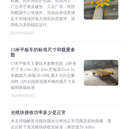
机械、防火和防护性能。在应用上，
广泛用于商业建筑、工业厂房、医院
和数据中心等场所，凭借自身优势满
足不同领域对电力供应的高要求，保
障电力系统稳定运行。
2026年8月4日
13米平板车的标准尺寸和载重参
数
13米平板车主要技术参数包括: a)外形
尺寸:长13m×宽2.45m,栏板高55cm b)
承载能力:标载30-35吨,最大允许总重
49吨 c)符合国家道路车辆外廓尺寸及
轴荷限值标准
2026年8月4日
光模块接收功率多少是正常
本文详细解答光模块接收功率的正常范围及影响因素，重
点分析千兆光模块的收光标准（典型值为-3dBm