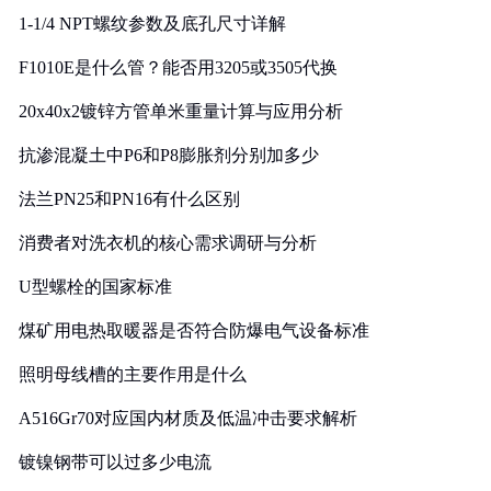
1-1/4 NPT螺纹参数及底孔尺寸详解
F1010E是什么管？能否用3205或3505代换
20x40x2镀锌方管单米重量计算与应用分析
抗渗混凝土中P6和P8膨胀剂分别加多少
法兰PN25和PN16有什么区别
消费者对洗衣机的核心需求调研与分析
U型螺栓的国家标准
煤矿用电热取暖器是否符合防爆电气设备标准
照明母线槽的主要作用是什么
A516Gr70对应国内材质及低温冲击要求解析
镀镍钢带可以过多少电流