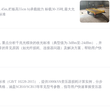
5m,栏板高55cm b)承载能力:标载30-35吨,最大允
标准
点分析千兆光模块的收光标准（典型值为-3dBm至-24dBm），并
常的常见原因（如光纤损耗、连接器问题）及解决方案，帮助用户快
/T 10228-2015），提供1000kVA变压器损耗计算实例，分步
，涵盖SCB10/SCB13等常见型号参数，指导用户快速掌握变压器