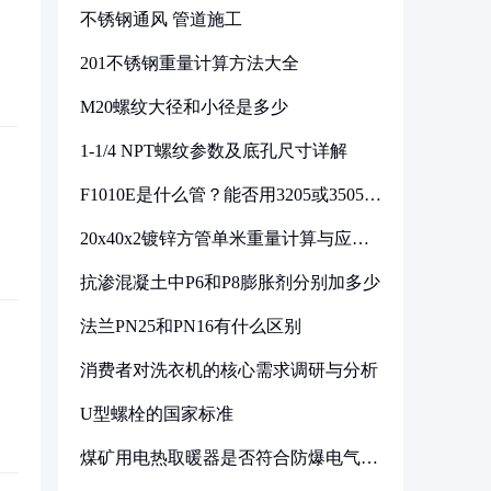
不锈钢通风 管道施工
201不锈钢重量计算方法大全
M20螺纹大径和小径是多少
1-1/4 NPT螺纹参数及底孔尺寸详解
F1010E是什么管？能否用3205或3505代
换
20x40x2镀锌方管单米重量计算与应用
分析
抗渗混凝土中P6和P8膨胀剂分别加多少
法兰PN25和PN16有什么区别
消费者对洗衣机的核心需求调研与分析
U型螺栓的国家标准
煤矿用电热取暖器是否符合防爆电气设
备标准