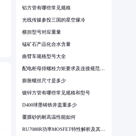
铝方管有哪些常见规格
光线传媒参投三国的星空爆冷
横担型号对应重量
锰矿石产品化合水含量
曲臂车规格型号大全
配电柜母排螺栓力矩要求及连接规范详
解
膨胀螺丝尺寸是多少
镀锌方管有哪些常见规格和型号
D400球墨铸铁井盖重多少
覆膜砂的耐高温性能如何
RU7088R功率MOSFET特性解析及其在
可调电源设计中的实践