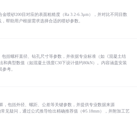
砂200目对应的表面粗糙度（Ra 3.2-6.3μm），并对比不同目数
业实践，帮助用户根据需求选择合适的喷砂参数。
力，包括螺杆直径、钻孔尺寸等参数，并依据专业标准（如《混凝土结
方法和典型数值（如混凝土强度C30下设计值约80kN）。内容涵盖安装
员参考。
底孔计算，包括外径、螺距、公差等关键参数，并提供专业数据来源
孔尺寸的常见疑问，通过公式推导给出精确推荐值（Φ5.18mm），并附加工艺