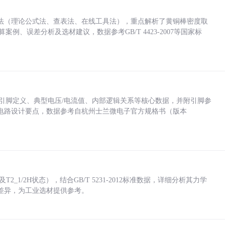
法（理论公式法、查表法、在线工具法），重点解析了黄铜棒密度取
计算案例、误差分析及选材建议，数据参考GB/T 4423-2007等国家标
括各引脚定义、典型电压/电流值、内部逻辑关系等核心数据，并附引脚参
电路设计要点，数据参考自杭州士兰微电子官方规格书（版本
_1/2H状态），结合GB/T 5231-2012标准数据，详细分析其力学
差异，为工业选材提供参考。