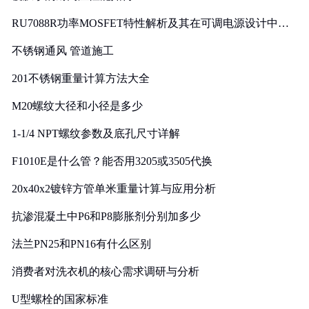
RU7088R功率MOSFET特性解析及其在可调电源设计中的
实践
不锈钢通风 管道施工
201不锈钢重量计算方法大全
M20螺纹大径和小径是多少
1-1/4 NPT螺纹参数及底孔尺寸详解
F1010E是什么管？能否用3205或3505代换
20x40x2镀锌方管单米重量计算与应用分析
抗渗混凝土中P6和P8膨胀剂分别加多少
法兰PN25和PN16有什么区别
消费者对洗衣机的核心需求调研与分析
U型螺栓的国家标准