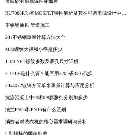
覆膜砂的耐高温性能如何
RU7088R功率MOSFET特性解析及其在可调电源设计中的
实践
不锈钢通风 管道施工
201不锈钢重量计算方法大全
M20螺纹大径和小径是多少
1-1/4 NPT螺纹参数及底孔尺寸详解
F1010E是什么管？能否用3205或3505代换
20x40x2镀锌方管单米重量计算与应用分析
抗渗混凝土中P6和P8膨胀剂分别加多少
法兰PN25和PN16有什么区别
消费者对洗衣机的核心需求调研与分析
U型螺栓的国家标准